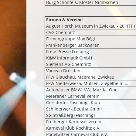
Burg Schönfels, Kloster Nimbschen
Firmen & Vereine
August Horch Museum in Zwickau - 20. ITT (T
CVG Chemnitz
Firmengruppe Max Bögl
Frankenberger Backwaren
Freie Presse Freiberg
K&W Informatik GmbH
Siemens AG Chemnitz
Vonovia Dresden
FFW Glauchau, Meerane, Zwickau
FFW Niederwiesa, Mülsen, Ziegelheim ...
Autohäuser BMW, VW, Mazda, Opel ...
Meeraner Carneval Verein
Gersdorfer Faschings Klub
Schilderwerk Beutha GmbH
SG Straßberg (Fasching)
Freiberger Karnevalsverein
Karneval Klub Rochlitz e.V.
Podelwitzer Carneval Club e.V.