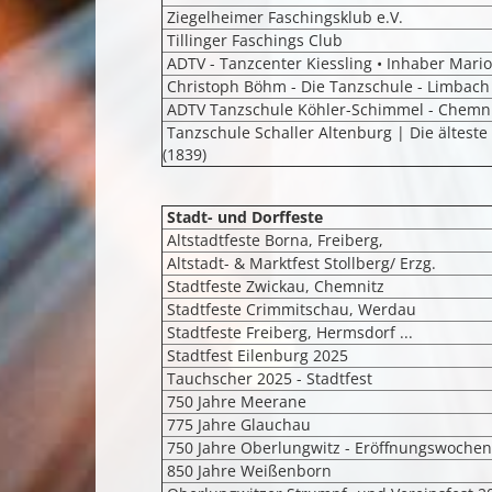
Ziegelheimer Faschingsklub e.V.
Tillinger Faschings Club
ADTV - Tanzcenter Kiessling • Inhaber Mario
Christoph Böhm - Die Tanzschule - Limbac
ADTV Tanzschule Köhler-Schimmel - Chemni
Tanzschule Schaller Altenburg | Die ältest
(1839)
Stadt- und Dorffeste
Altstadtfeste Borna, Freiberg,
Altstadt- & Marktfest Stollberg/ Erzg.
Stadtfeste Zwickau, Chemnitz
Stadtfeste Crimmitschau, Werdau
Stadtfeste Freiberg, Hermsdorf ...
Stadtfest Eilenburg 2025
Tauchscher 2025 - Stadtfest
750 Jahre Meerane
775 Jahre Glauchau
750 Jahre Oberlungwitz - Eröffnungswoche
850 Jahre Weißenborn