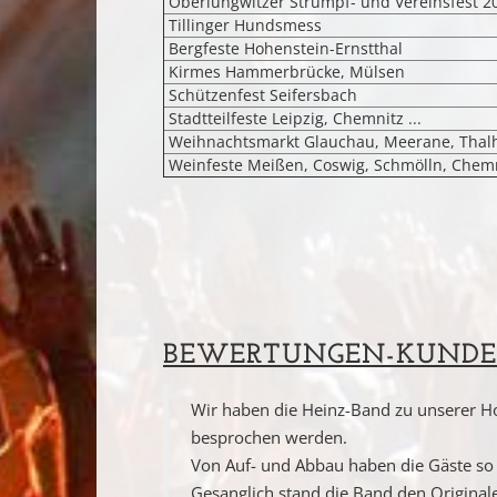
Oberlungwitzer Strumpf- und Vereinsfest 2
Tillinger Hundsmess
Bergfeste Hohenstein-Ernstthal
Kirmes Hammerbrücke, Mülsen
Schützenfest Seifersbach
Stadtteilfeste Leipzig, Chemnitz ...
Weihnachtsmarkt Glauchau, Meerane, Thalhe
Weinfeste Meißen, Coswig, Schmölln, Chemnit
BEWERTUNGEN-KUNDE
Wir haben die Heinz-Band zu unserer Ho
besprochen werden.
Von Auf- und Abbau haben die Gäste so
Gesanglich stand die Band den Originale