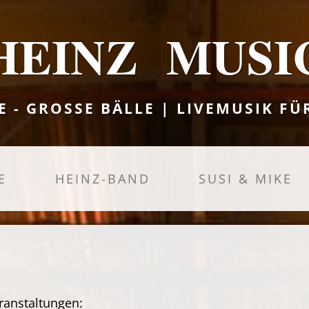
HEINZ MUSI
E - GROSSE BÄLLE | LIVEMUSIK FÜ
E
HEINZ-BAND
SUSI & MIKE
eranstaltungen: